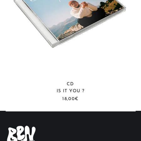
Alemania (EUR €)
Australia (EUR €)
Austria (EUR €)
Bélgica (EUR €)
Bulgaria (EUR €)
Canadá (EUR €)
Chequia (EUR €)
CD
IS IT YOU ?
China (EUR €)
18,00€
Chipre (EUR €)
Corea del Sur (EUR
€)
Croacia (EUR €)
Dinamarca (EUR €)