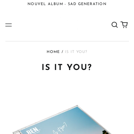
NOUVEL ALBUM - SAD GENERATION
Buscar
{{c
Menú
ele
HOME
/
IS IT YOU?
IS IT YOU?
IS
IT
YOU
?
-
CD