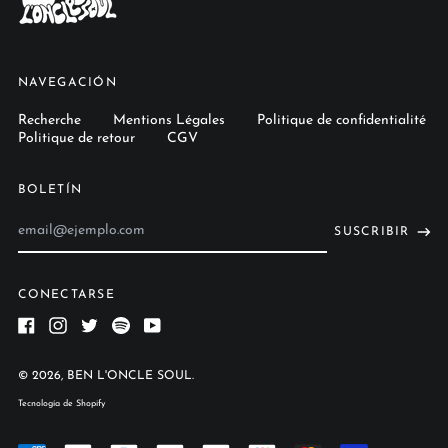
Eslovaquia (EUR €)
Eslovenia (EUR €)
España (EUR €)
NAVEGACIÓN
Estados Unidos (EUR
€)
Recherche
Mentions Légales
Politique de confidentialité
Estonia (EUR €)
Politique de retour
CGV
Finlandia (EUR €)
BOLETÍN
Francia (EUR €)
Dirección
Grecia (EUR €)
SUSCRIBIR
de
Guadalupe (EUR €)
correo
electrónico
Guayana Francesa
(EUR €)
CONECTARSE
Hungría (EUR €)
Facebook
Instagram
Twitter
Spotify
Youtube
India (EUR €)
© 2026,
BEN L'ONCLE SOUL
.
Irlanda (EUR €)
français
Tecnología de Shopify
Islandia (EUR €)
Deutsch
Israel (EUR €)
English